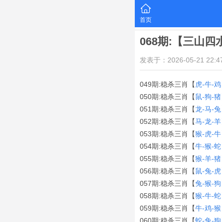
首页
068期:【三山
发表于：2026-05-21 22:47
049期:稳杀三肖【
虎-牛-鸡
050期:稳杀三肖【
鼠-狗-猪
051期:稳杀三肖【
龙-马-兔
052期:稳杀三肖【
马-龙-羊
053期:稳杀三肖【
猴-虎-牛
054期:稳杀三肖【
牛-猴-蛇
055期:稳杀三肖【
猴-羊-猪
056期:稳杀三肖【
鼠-兔-虎
057期:稳杀三肖【
兔-猴-狗
058期:稳杀三肖【
猴-牛-蛇
059期:稳杀三肖【
牛-鸡-猴
060期:稳杀三肖【
蛇-兔-狗