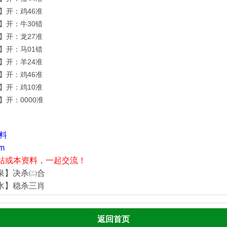
】开：鸡46准
】开：牛30错
】开：龙27准
】开：马01错
】开：羊24准
】开：鸡46准
】开：鸡10准
】开：0000准
资料
m
站或本资料，一起交流！
九泉】决杀㈡合
四水】稳杀三肖
返回首页