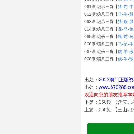
061期:稳杀三肖【
猪-蛇-牛
062期:稳杀三肖【
羊-牛-鼠
063期:稳杀三肖【
猪-猴-鼠
064期:稳杀三肖【
龙-马-兔
065期:稳杀三肖【
鼠-蛇-马
066期:稳杀三肖【
马-鼠-牛
067期:稳杀三肖【
虎-羊-猴
068期:稳杀三肖【
虎-牛-猴
出处：
2023澳门正版
出处：
www.670288.co
欢迎向您的朋友推荐本
下篇：068期:【含笑
上篇：068期:【三山