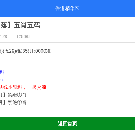
香港精华区
日落】五肖五码
:29
125663
5)(虎29)(猴35)
开:0000准
资料
m
站或本资料，一起交流！
四月】禁绝①肖
四月】禁绝①肖
返回首页