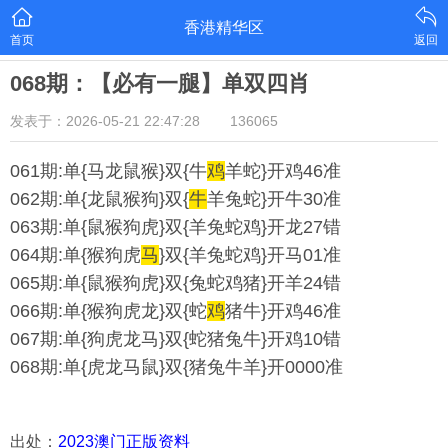
香港精华区
首页
返回
068期：【必有一腿】单双四肖
发表于：2026-05-21 22:47:28
136065
061期:单{
马龙鼠猴
}双{牛
鸡
羊蛇
}开鸡46准
062期:单{
龙鼠猴狗
}双{
牛
羊兔蛇
}开牛30准
063期:单{
鼠猴狗虎
}双{羊兔蛇鸡
}开龙27错
064期:单{
猴狗虎
马
}双{羊兔蛇鸡
}开马01准
065期:单{鼠
猴狗虎
}双{兔蛇鸡猪
}开羊24错
066期:单{
猴狗虎龙
}双{蛇
鸡
猪牛
}开鸡46准
067期:单{
狗虎龙马
}双{蛇猪兔牛
}开鸡10错
068期:单{
虎龙马鼠
}双{猪兔牛羊
}开0000准
出处：
2023澳门正版资料