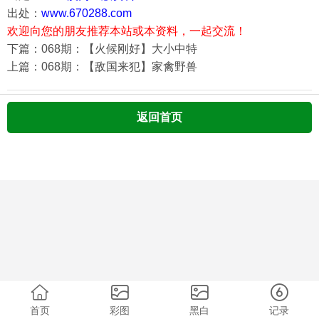
出处：
www.670288.com
欢迎向您的朋友推荐本站或本资料，一起交流！
下篇：068期：【火候刚好】大小中特
上篇：068期：【敌国来犯】家禽野兽
返回首页
首页
彩图
黑白
记录