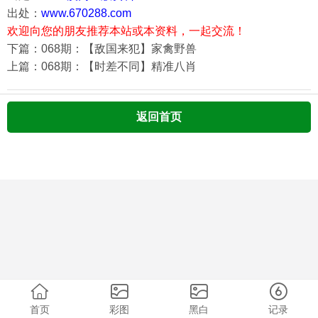
出处：
www.670288.com
欢迎向您的朋友推荐本站或本资料，一起交流！
下篇：068期：【敌国来犯】家禽野兽
上篇：068期：【时差不同】精准八肖
返回首页
首页
彩图
黑白
记录