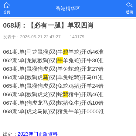
香港精华区
首页
返回
068期：【必有一腿】单双四肖
发表于：2026-05-21 22:47:27
140179
061期:单{
马龙鼠猴
}双{牛
鸡
羊蛇
}开鸡46准
062期:单{
龙鼠猴狗
}双{
牛
羊兔蛇
}开牛30准
063期:单{
鼠猴狗虎
}双{羊兔蛇鸡
}开龙27错
064期:单{
猴狗虎
马
}双{羊兔蛇鸡
}开马01准
065期:单{鼠
猴狗虎
}双{兔蛇鸡猪
}开羊24错
066期:单{
猴狗虎龙
}双{蛇
鸡
猪牛
}开鸡46准
067期:单{
狗虎龙马
}双{蛇猪兔牛
}开鸡10错
068期:单{
虎龙马鼠
}双{猪兔牛羊
}开0000准
出处：
2023澳门正版资料