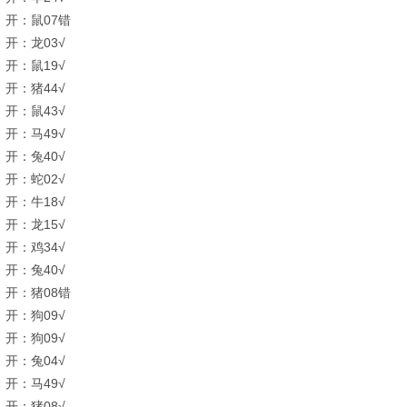
】开：鼠07错
】开：龙03√
】开：鼠19√
】开：猪44√
】开：鼠43√
】开：马49√
】开：兔40√
】开：蛇02√
】开：牛18√
】开：龙15√
】开：鸡34√
】开：兔40√
】开：猪08错
】开：狗09√
】开：狗09√
】开：兔04√
】开：马49√
】开：猪08√