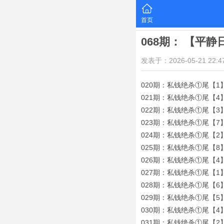
首页
068期： 【平
发表于：2026-05-21 22:47
020期：私钱绝杀①尾【1
021期：私钱绝杀①尾【4
022期：私钱绝杀①尾【3
023期：私钱绝杀①尾【7
024期：私钱绝杀①尾【2
025期：私钱绝杀①尾【8
026期：私钱绝杀①尾【4
027期：私钱绝杀①尾【1
028期：私钱绝杀①尾【6
029期：私钱绝杀①尾【5
030期：私钱绝杀①尾【4
031期：私钱绝杀①尾【2