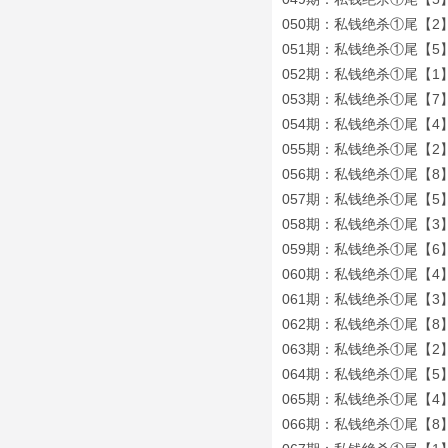
050期：私钱绝杀①尾【2
051期：私钱绝杀①尾【5
052期：私钱绝杀①尾【1
053期：私钱绝杀①尾【7
054期：私钱绝杀①尾【4
055期：私钱绝杀①尾【2
056期：私钱绝杀①尾【8
057期：私钱绝杀①尾【5
058期：私钱绝杀①尾【3
059期：私钱绝杀①尾【6
060期：私钱绝杀①尾【4
061期：私钱绝杀①尾【3
062期：私钱绝杀①尾【8
063期：私钱绝杀①尾【2
064期：私钱绝杀①尾【5
065期：私钱绝杀①尾【4
066期：私钱绝杀①尾【8