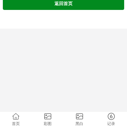
返回首页
首页
彩图
黑白
记录