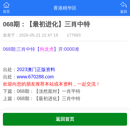
香港精华区
首页
返回
068期：【最初进化】三肖中特
发表于：2026-05-21 22:47:19
177683
068期:三肖中特【
狗龙虎
】开:0000准
出处：
2023澳门正版资料
出处：
www.670288.com
欢迎向您的朋友推荐本站或本资料，一起交流！
下篇：068期：【淡然面对】一肖平特
上篇：068期：【最初进化】三肖中特
返回首页