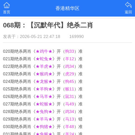
香港精华区
首页
返回
068期：【沉默年代】绝杀二肖
发表于：2026-05-21 22:47:18
169990
020期绝杀两肖《
★鸡牛★
》开（
狗33
）准
021期绝杀两肖《
★蛇兔★
》开（
羊12
）准
022期绝杀两肖《
★羊虎★
》开（
鸡34
）准
023期绝杀两肖《
★猴鸡★
》开（
虎29
）准
024期绝杀两肖《
★龙猴★
》开（
狗45
）准
025期绝杀两肖《
★羊狗★
》开（
猴11
）准
026期绝杀两肖《
★马羊★
》开（
鼠31
）准
027期绝杀两肖《
★蛇猴★
》开（
马49
）准
028期绝杀两肖《
★兔狗★
》开（
鸡34
）准
029期绝杀两肖《
★羊马★
》开（
马13
）错
030期绝杀两肖《
★狗猪★
》开（
羊48
）准
031期绝杀两肖《
★兔猴★
》开（
羊24
）准