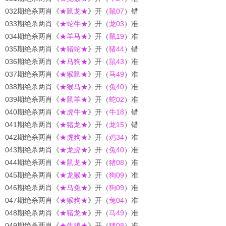
032期绝杀两肖《
★鼠龙★
》开（
鼠07
）错
033期绝杀两肖《
★蛇牛★
》开（
龙03
）准
034期绝杀两肖《
★羊马★
》开（
鼠19
）准
035期绝杀两肖《
★猪蛇★
》开（
猪44
）错
036期绝杀两肖《
★马狗★
》开（
鼠43
）准
037期绝杀两肖《
★猴鼠★
》开（
马49
）准
038期绝杀两肖《
★猴马★
》开（
兔40
）准
039期绝杀两肖《
★鼠羊★
》开（
蛇02
）准
040期绝杀两肖《
★虎牛★
》开（
牛18
）错
041期绝杀两肖《
★猪龙★
》开（
龙15
）错
042期绝杀两肖《
★虎狗★
》开（
鸡34
）准
043期绝杀两肖《
★龙虎★
》开（
兔40
）准
044期绝杀两肖《
★鼠龙★
》开（
猪08
）准
045期绝杀两肖《
★龙猴★
》开（
狗09
）准
046期绝杀两肖《
★马兔★
》开（
狗09
）准
047期绝杀两肖《
★猴狗★
》开（
兔04
）准
048期绝杀两肖《
★猪龙★
》开（
马49
）准
049期绝杀两肖《
★牛鸡★
》开（
猪08
）准