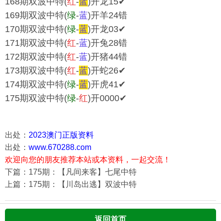
168期双波中特(
红
-
蓝
)开龙15✔
169期双波中特(
绿
-
蓝
)开羊24错
170期双波中特(
绿
-
蓝
)开龙03✔
171期双波中特(
红
-
蓝
)开兔28错
172期双波中特(
红
-
蓝
)开猪44错
173期双波中特(
红
-
蓝
)开蛇26✔
174期双波中特(
绿
-
蓝
)开虎41✔
175期双波中特(
绿
-
红
)开0000✔
出处：
2023澳门正版资料
出处：
www.670288.com
欢迎向您的朋友推荐本站或本资料，一起交流！
下篇：175期：【凡间来客】七尾中特
上篇：175期：【川岛出逃】双波中特
返回首页