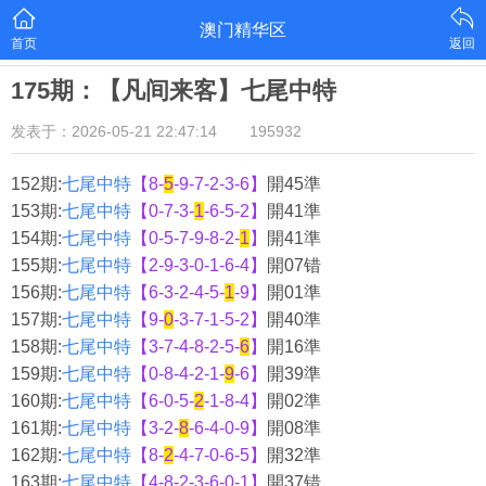
澳门精华区
首页
返回
175期：【凡间来客】七尾中特
发表于：2026-05-21 22:47:14
195932
152期:
七尾中特
【8-
5
-9-7-2-3-6】
開45準
153期:
七尾中特
【0-7-3-
1
-6-5-2】
開41準
154期:
七尾中特
【0-5-7-9-8-2-
1
】
開41準
155期:
七尾中特
【2-9-3-0-1-6-4】
開07错
156期:
七尾中特
【6-3-2-
4
-5-
1
-9】
開01準
157期:
七尾中特
【9-
0
-3-7-1-5-2】
開40準
158期:
七尾中特
【3-7-4-8-2-5-
6
】
開16準
159期:
七尾中特
【0-8-4-2-1-
9
-6】
開39準
160期:
七尾中特
【6-0-5-
2
-1-8-4】
開02準
161期:
七尾中特
【3-2-
8
-6-4-0-9】
開08準
162期:
七尾中特
【8-
2
-4-7-0-6-5】
開32準
163期:
七尾中特
【4-8-2-3-6-0-1】
開37错