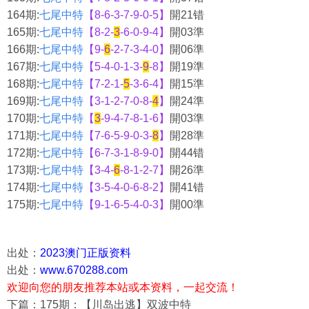
164期:
七尾中特
【8-6-3-7-9-0-5】
開21错
165期:
七尾中特
【8-2-
3
-6-0-9-4】
開03準
166期:
七尾中特
【9-
6
-2-7-3-4-0】
開06準
167期:
七尾中特
【5-4-0-1-3-
9
-8】
開19準
168期:
七尾中特
【
7-2-
1
-
5
-3-6-4
】
開15準
169期:
七尾中特
【3-1-2-7-0-8-
4
】
開24準
170期:
七尾中特
【
3
-9-4-7-8-1-6】
開03準
171期:
七尾中特
【7-6-5-9-0-3-
8
】
開28準
172期:
七尾中特
【6-7-3-1-8-9-0】
開44错
173期:
七尾中特
【3-4-
6
-8-1-2-7】
開26準
174期:
七尾中特
【3-5-4-0-6-8-2】
開41错
175期:
七尾中特
【9-1-6-5-4-0-3】
開00準
出处：
2023澳门正版资料
出处：
www.670288.com
欢迎向您的朋友推荐本站或本资料，一起交流！
下篇：175期：【川岛出逃】双波中特