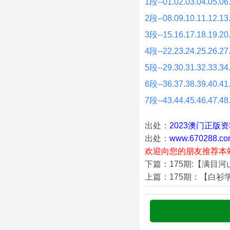
1段--01.02.03.04.05.06
2段--08.09.10.11.12.13
3段--15.16.17.18.19.20
4段--22.23.24.25.26.27
5段--29.30.31.32.33.34
6段--36.37.38.39.40.41
7段--43.44.45.46.47.48
出处：
2023澳门正版
出处：
www.670288.co
欢迎向您的朋友推荐本
下篇：175期:【满目
上篇：175期：【白衫