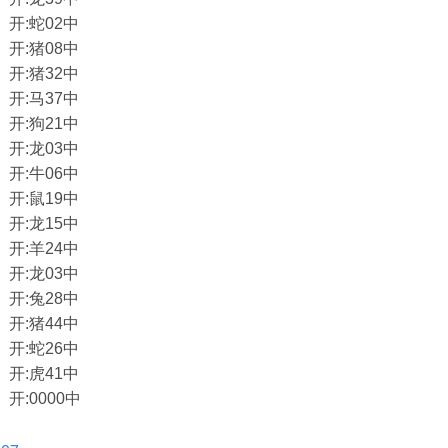
】开:蛇02中
】开:猪08中
】开:猪32中
】开:马37中
】开:狗21中
】开:龙03中
】开:牛06中
】开:鼠19中
】开:龙15中
】开:羊24中
】开:龙03中
】开:兔28中
】开:猪44中
】开:蛇26中
】开:虎41中
开:0000中