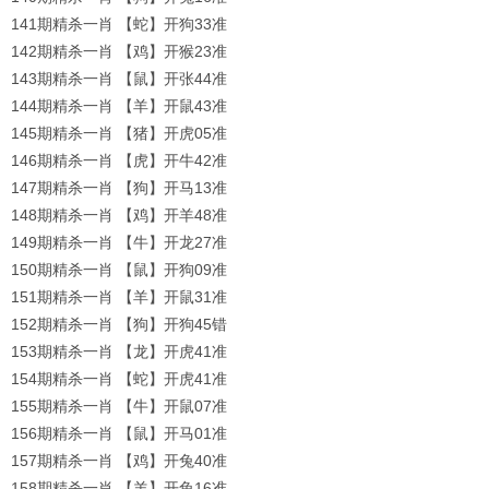
141期精杀一肖 【蛇】开狗33准
142期精杀一肖 【鸡】开猴23准
143期精杀一肖 【鼠】开张44准
144期精杀一肖 【羊】开鼠43准
145期精杀一肖 【猪】开虎05准
146期精杀一肖 【虎】开牛42准
147期精杀一肖 【狗】开马13准
148期精杀一肖 【鸡】开羊48准
149期精杀一肖 【牛】开龙27准
150期精杀一肖 【鼠】开狗09准
151期精杀一肖 【羊】开鼠31准
152期精杀一肖 【狗】开狗45错
153期精杀一肖 【龙】开虎41准
154期精杀一肖 【蛇】开虎41准
155期精杀一肖 【牛】开鼠07准
156期精杀一肖 【鼠】开马01准
157期精杀一肖 【鸡】开兔40准
158期精杀一肖 【羊】开兔16准